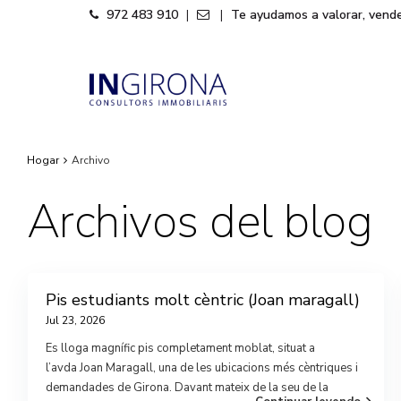
972 483 910
Te ayudamos a valorar, vende
|
|
Hogar
Archivo
Archivos del blog
Pis estudiants molt cèntric (Joan maragall)
Jul 23, 2026
Es lloga magnífic pis completament moblat, situat a
l’avda Joan Maragall, una de les ubicacions més cèntriques i
demandades de Girona. Davant mateix de la seu de la