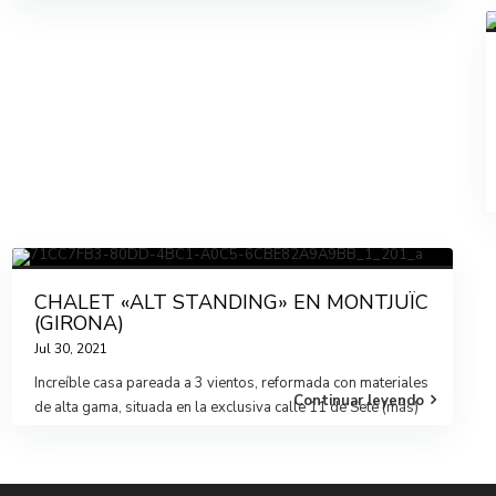
CHALET «ALT STANDING» EN MONTJUÏC
(GIRONA)
Jul 30, 2021
Increíble casa pareada a 3 vientos, reformada con materiales
Continuar leyendo
de alta gama, situada en la exclusiva calle 11 de Sete
(más)