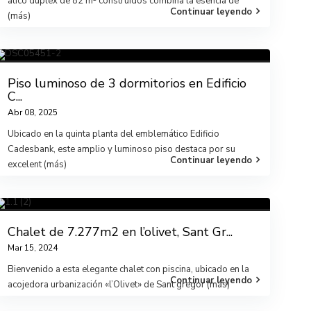
ático dúplex de 82 m² construidos combina la esencia de
Continuar leyendo
(más)
Piso luminoso de 3 dormitorios en Edificio
C...
Abr 08, 2025
Ubicado en la quinta planta del emblemático Edificio
Cadesbank, este amplio y luminoso piso destaca por su
Continuar leyendo
excelent
(más)
Chalet de 7.277m2 en l’olivet, Sant Gr...
Mar 15, 2024
Bienvenido a esta elegante chalet con piscina, ubicado en la
Continuar leyendo
acojedora urbanización «l’Olivet» de Sant gregor
(más)