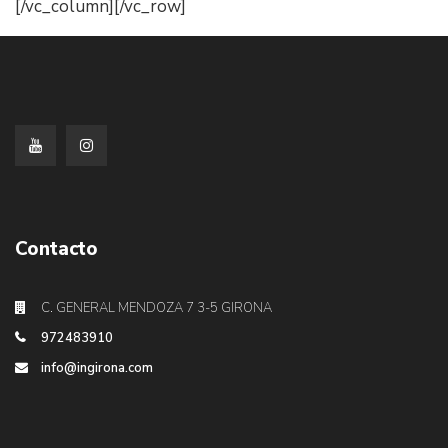
[/vc_column][/vc_row]
Contacto
C. GENERAL MENDOZA 7 3-5 GIRONA
972483910
info@ingirona.com